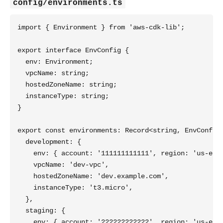
config/environments.ts
import { Environment } from 'aws-cdk-lib';

export interface EnvConfig {

  env: Environment;

  vpcName: string;

  hostedZoneName: string;

  instanceType: string;

}

export const environments: Record<string, EnvConfig>
  development: {

    env: { account: '111111111111', region: 'us-east
    vpcName: 'dev-vpc',

    hostedZoneName: 'dev.example.com',

    instanceType: 't3.micro',

  },

  staging: {

    env: { account: '222222222222', region: 'us-east