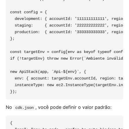
const config = {

  development: { accountId: '111111111111', region: 
  staging:     { accountId: '222222222222', region: 
  production:  { accountId: '333333333333', region: 
};

const targetEnv = config[env as keyof typeof config]
if (!targetEnv) throw new Error(`Ambiente inválido: 
new ApiStack(app, `Api-${env}`, {

  env: { account: targetEnv.accountId, region: targe
  instanceType: new ec2.InstanceType(targetEnv.insta
No
, você pode definir o valor padrão:
cdk.json
{
