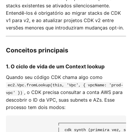
stacks existentes se ativados silenciosamente.
Entendê-los é obrigatório ao migrar stacks de CDK
v1 para v2, e ao atualizar projetos CDK v2 entre
versões menores que introduziram mudanças opt-in.
Conceitos principais
1. O ciclo de vida de um Context lookup
Quando seu código CDK chama algo como
ec2.Vpc.fromLookup(this, 'Vpc', { vpcName: 'prod-
, o CDK precisa consultar a conta AWS para
vpc' })
descobrir o ID da VPC, suas subnets e AZs. Esse
processo tem dois modos:
                    ┌───────────────────────────────
                    │  cdk synth (primeira vez, sem 