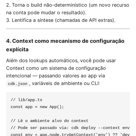
2. Torna o build não-determinístico (um novo recurso
na conta pode mudar o resultado).
3. Lentifica a síntese (chamadas de API extras).
4. Context como mecanismo de configuração
explícita
Além dos lookups automáticos, você pode usar
Context como um sistema de configuração
intencional — passando valores ao app via
, variáveis de ambiente ou CLI:
cdk.json
// lib/app.ts

const app = new App();

// Lê o ambiente alvo do context

// Pode ser passado via: cdk deploy --context env=pr
const env = app.node.tryGetContext('env') ?? 'develo