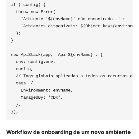
if (!config) {

  throw new Error(

    `Ambiente '${envName}' não encontrado. ` +

    `Ambientes disponíveis: ${Object.keys(environmen
  );

}

new ApiStack(app, `Api-${envName}`, {

  env: config.env,

  config,

  // Tags globais aplicadas a todos os recursos dest
  tags: {

    Environment: envName,

    ManagedBy: 'CDK',

  },

Workflow de onboarding de um novo ambiente