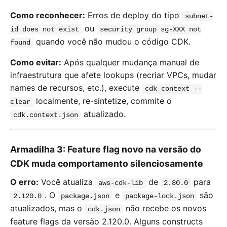
Como reconhecer:
Erros de deploy do tipo
subnet-
ou
id does not exist
security group sg-XXX not
quando você não mudou o código CDK.
found
Como evitar:
Após qualquer mudança manual de
infraestrutura que afete lookups (recriar VPCs, mudar
names de recursos, etc.), execute
cdk context --
localmente, re-sintetize, commite o
clear
atualizado.
cdk.context.json
Armadilha 3: Feature flag novo na versão do
CDK muda comportamento silenciosamente
O erro:
Você atualiza
de
para
aws-cdk-lib
2.80.0
. O
e
são
2.120.0
package.json
package-lock.json
atualizados, mas o
não recebe os novos
cdk.json
feature flags da versão 2.120.0. Alguns constructs