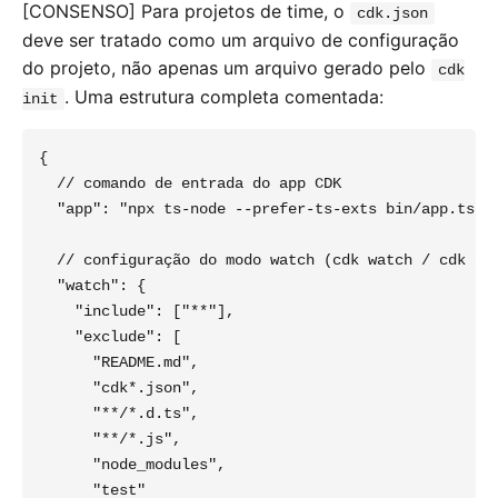
[CONSENSO] Para projetos de time, o
cdk.json
deve ser tratado como um arquivo de configuração
do projeto, não apenas um arquivo gerado pelo
cdk
. Uma estrutura completa comentada:
init
{

  // comando de entrada do app CDK

  "app": "npx ts-node --prefer-ts-exts bin/app.ts",

  // configuração do modo watch (cdk watch / cdk dep
  "watch": {

    "include": ["**"],

    "exclude": [

      "README.md",

      "cdk*.json",

      "**/*.d.ts",

      "**/*.js",

      "node_modules",

      "test"
