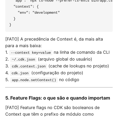
  "app": "npx ts-node --prefer-ts-exts bin/app.ts",

  "context": {

    "env": "development"

  }

[FATO] A precedência de Context é, da mais alta
para a mais baixa:
1.
na linha de comando da CLI
--context key=value
2.
(arquivo global do usuário)
~/.cdk.json
3.
(cache de lookups no projeto)
cdk.context.json
4.
(configuração do projeto)
cdk.json
5.
no código
app.node.setContext()
5. Feature Flags: o que são e quando importam
[FATO] Feature flags no CDK são booleanos de
Context que têm o prefixo de módulo como