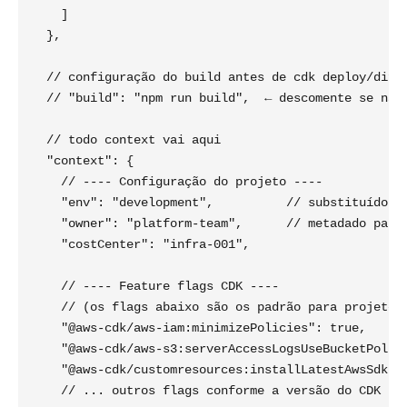
    ]

  },

  // configuração do build antes de cdk deploy/diff/
  // "build": "npm run build",  ← descomente se não 
  // todo context vai aqui

  "context": {

    // ---- Configuração do projeto ----

    "env": "development",          // substituído vi
    "owner": "platform-team",      // metadado para 
    "costCenter": "infra-001",

    // ---- Feature flags CDK ----

    // (os flags abaixo são os padrão para projetos 
    "@aws-cdk/aws-iam:minimizePolicies": true,

    "@aws-cdk/aws-s3:serverAccessLogsUseBucketPolicy
    "@aws-cdk/customresources:installLatestAwsSdkDef
    // ... outros flags conforme a versão do CDK usa