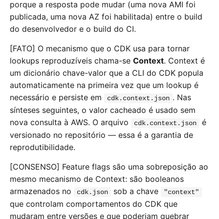
porque a resposta pode mudar (uma nova AMI foi
publicada, uma nova AZ foi habilitada) entre o build
do desenvolvedor e o build do CI.
[FATO] O mecanismo que o CDK usa para tornar
lookups reproduzíveis chama-se
Context
. Context é
um dicionário chave-valor que a CLI do CDK popula
automaticamente na primeira vez que um lookup é
necessário e persiste em
. Nas
cdk.context.json
sínteses seguintes, o valor cacheado é usado sem
nova consulta à AWS. O arquivo
é
cdk.context.json
versionado no repositório — essa é a garantia de
reprodutibilidade.
[CONSENSO] Feature flags são uma sobreposição ao
mesmo mecanismo de Context: são booleanos
armazenados no
sob a chave
cdk.json
"context"
que controlam comportamentos do CDK que
mudaram entre versões e que poderiam quebrar