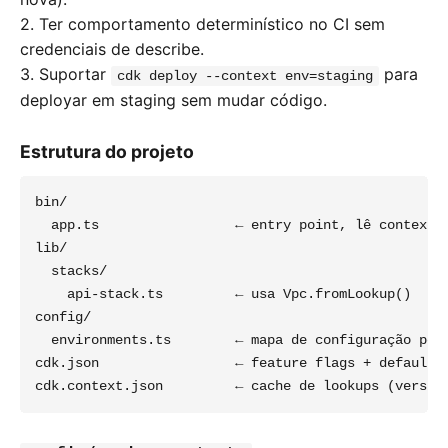
2. Ter comportamento determinístico no CI sem
credenciais de describe.
3. Suportar
para
cdk deploy --context env=staging
deployar em staging sem mudar código.
Estrutura do projeto
bin/

  app.ts                 ← entry point, lê context '
lib/

  stacks/

    api-stack.ts         ← usa Vpc.fromLookup()

config/

  environments.ts        ← mapa de configuração por 
cdk.json                 ← feature flags + default e