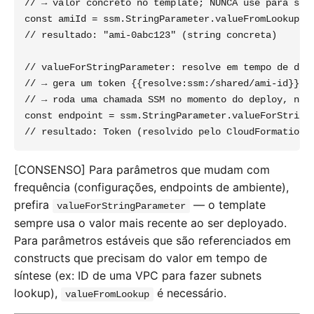
// → valor concreto no template; NUNCA use para secr
const amiId = ssm.StringParameter.valueFromLookup(th
// resultado: "ami-0abc123" (string concreta)

// valueForStringParameter: resolve em tempo de depl
// → gera um token {{resolve:ssm:/shared/ami-id}} no
// → roda uma chamada SSM no momento do deploy, não 
const endpoint = ssm.StringParameter.valueForStringP
[CONSENSO] Para parâmetros que mudam com
frequência (configurações, endpoints de ambiente),
prefira
— o template
valueForStringParameter
sempre usa o valor mais recente ao ser deployado.
Para parâmetros estáveis que são referenciados em
constructs que precisam do valor em tempo de
síntese (ex: ID de uma VPC para fazer subnets
lookup),
é necessário.
valueFromLookup