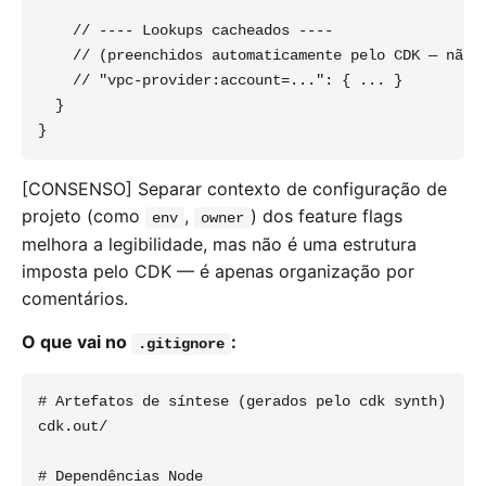
    // ---- Lookups cacheados ----

    // (preenchidos automaticamente pelo CDK — não e
    // "vpc-provider:account=...": { ... }

  }

[CONSENSO] Separar contexto de configuração de
projeto (como
,
) dos feature flags
env
owner
melhora a legibilidade, mas não é uma estrutura
imposta pelo CDK — é apenas organização por
comentários.
O que vai no
:
.gitignore
# Artefatos de síntese (gerados pelo cdk synth)

cdk.out/

# Dependências Node
