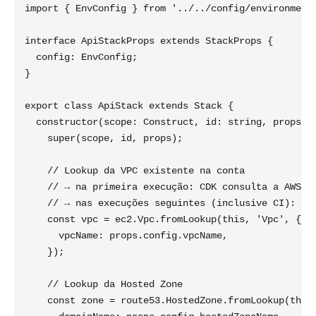
import { EnvConfig } from '../../config/environments
interface ApiStackProps extends StackProps {

  config: EnvConfig;

}

export class ApiStack extends Stack {

  constructor(scope: Construct, id: string, props: A
    super(scope, id, props);

    // Lookup da VPC existente na conta

    // → na primeira execução: CDK consulta a AWS e 
    // → nas execuções seguintes (inclusive CI): lê 
    const vpc = ec2.Vpc.fromLookup(this, 'Vpc', {

      vpcName: props.config.vpcName,

    });

    // Lookup da Hosted Zone

    const zone = route53.HostedZone.fromLookup(this,