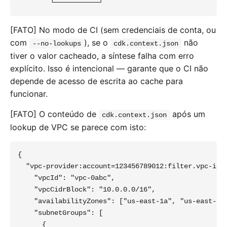
[FATO] No modo de CI (sem credenciais de conta, ou
com
), se o
não
--no-lookups
cdk.context.json
tiver o valor cacheado, a síntese falha com erro
explícito. Isso é intencional — garante que o CI não
depende de acesso de escrita ao cache para
funcionar.
[FATO] O conteúdo de
após um
cdk.context.json
lookup de VPC se parece com isto:
{

  "vpc-provider:account=123456789012:filter.vpc-id=v
    "vpcId": "vpc-0abc",

    "vpcCidrBlock": "10.0.0.0/16",

    "availabilityZones": ["us-east-1a", "us-east-1b"
    "subnetGroups": [

      {
