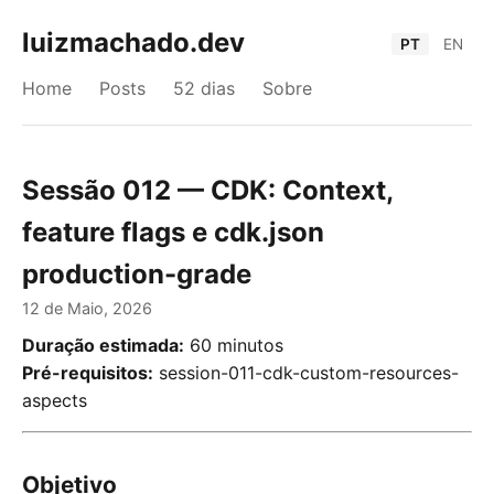
luizmachado.dev
PT
EN
Home
Posts
52 dias
Sobre
Sessão 012 — CDK: Context,
feature flags e cdk.json
production-grade
12 de Maio, 2026
Duração estimada:
60 minutos
Pré-requisitos:
session-011-cdk-custom-resources-
aspects
Objetivo