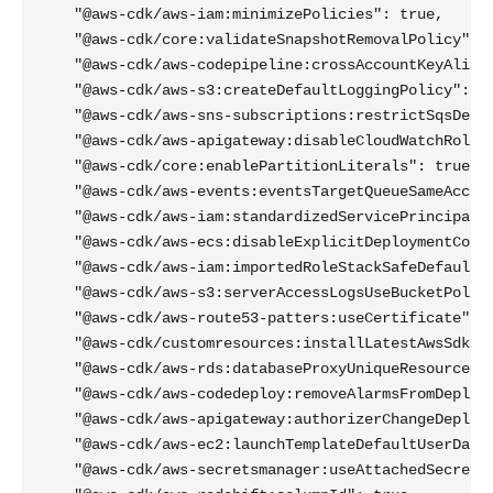
    "@aws-cdk/aws-iam:minimizePolicies": true,

    "@aws-cdk/core:validateSnapshotRemovalPolicy": t
    "@aws-cdk/aws-codepipeline:crossAccountKeyAliasS
    "@aws-cdk/aws-s3:createDefaultLoggingPolicy": tr
    "@aws-cdk/aws-sns-subscriptions:restrictSqsDescr
    "@aws-cdk/aws-apigateway:disableCloudWatchRole":
    "@aws-cdk/core:enablePartitionLiterals": true,

    "@aws-cdk/aws-events:eventsTargetQueueSameAccoun
    "@aws-cdk/aws-iam:standardizedServicePrincipals"
    "@aws-cdk/aws-ecs:disableExplicitDeploymentContr
    "@aws-cdk/aws-iam:importedRoleStackSafeDefaultPo
    "@aws-cdk/aws-s3:serverAccessLogsUseBucketPolicy
    "@aws-cdk/aws-route53-patters:useCertificate": t
    "@aws-cdk/customresources:installLatestAwsSdkDef
    "@aws-cdk/aws-rds:databaseProxyUniqueResourceNam
    "@aws-cdk/aws-codedeploy:removeAlarmsFromDeploym
    "@aws-cdk/aws-apigateway:authorizerChangeDeploym
    "@aws-cdk/aws-ec2:launchTemplateDefaultUserData"
    "@aws-cdk/aws-secretsmanager:useAttachedSecretRe