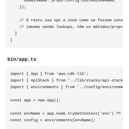
      domainName: props.config.hostedZoneName,

    });

    // O resto usa vpc e zone como se fossem constru
    // (mesmo sendo lookups, têm os métodos/propried
  }

bin/app.ts
import { App } from 'aws-cdk-lib';

import { ApiStack } from '../lib/stacks/api-stack';

import { environments } from '../config/environments
const app = new App();

const envName = app.node.tryGetContext('env') ?? 'de
const config = environments[envName];
