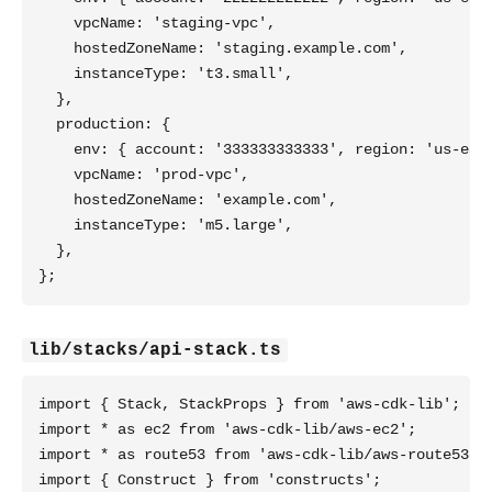
    vpcName: 'staging-vpc',

    hostedZoneName: 'staging.example.com',

    instanceType: 't3.small',

  },

  production: {

    env: { account: '333333333333', region: 'us-east
    vpcName: 'prod-vpc',

    hostedZoneName: 'example.com',

    instanceType: 'm5.large',

  },

lib/stacks/api-stack.ts
import { Stack, StackProps } from 'aws-cdk-lib';

import * as ec2 from 'aws-cdk-lib/aws-ec2';

import * as route53 from 'aws-cdk-lib/aws-route53';

import { Construct } from 'constructs';
