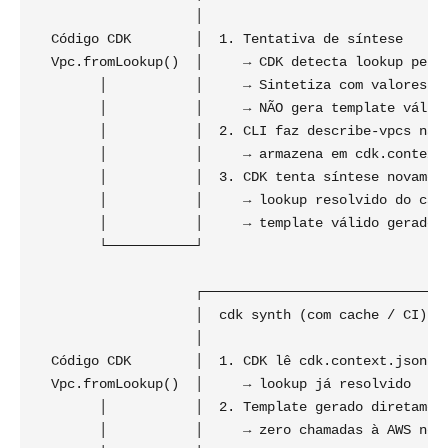
                    │                               
  Código CDK        │  1. Tentativa de síntese      
  Vpc.fromLookup()  │     → CDK detecta lookup pende
        │           │     → Sintetiza com valores DU
        │           │     → NÃO gera template válido
        │           │  2. CLI faz describe-vpcs na A
        │           │     → armazena em cdk.context.
        │           │  3. CDK tenta síntese novament
        │           │     → lookup resolvido do cach
        │           │     → template válido gerado  
        └───────────┘

                    ┌───────────────────────────────
                    │  cdk synth (com cache / CI)   
                    │                               
  Código CDK        │  1. CDK lê cdk.context.json   
  Vpc.fromLookup()  │     → lookup já resolvido     
        │           │  2. Template gerado diretament
        │           │     → zero chamadas à AWS nece