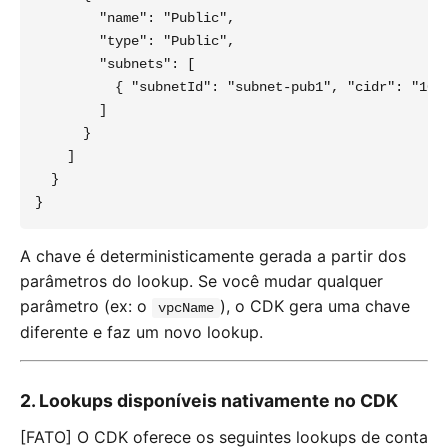
        "name": "Public",

        "type": "Public",

        "subnets": [

          { "subnetId": "subnet-pub1", "cidr": "10.0
        ]

      }

    ]

  }

A chave é deterministicamente gerada a partir dos
parâmetros do lookup. Se você mudar qualquer
parâmetro (ex: o
), o CDK gera uma chave
vpcName
diferente e faz um novo lookup.
2. Lookups disponíveis nativamente no CDK
[FATO] O CDK oferece os seguintes lookups de conta