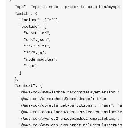
{

  "app": "npx ts-node --prefer-ts-exts bin/myapp.ts"
  "watch": {

    "include": ["**"],

    "exclude": [

      "README.md",

      "cdk*.json",

      "**/*.d.ts",

      "**/*.js",

      "node_modules",

      "test"

    ]

  },

  "context": {

    "@aws-cdk/aws-lambda:recognizeLayerVersion": tru
    "@aws-cdk/core:checkSecretUsage": true,

    "@aws-cdk/core:target-partitions": ["aws", "aws-
    "@aws-cdk-containers/ecs-service-extensions:enab
    "@aws-cdk/aws-ec2:uniqueImdsv2TemplateName": tru
    "@aws-cdk/aws-ecs:arnFormatIncludesClusterName":