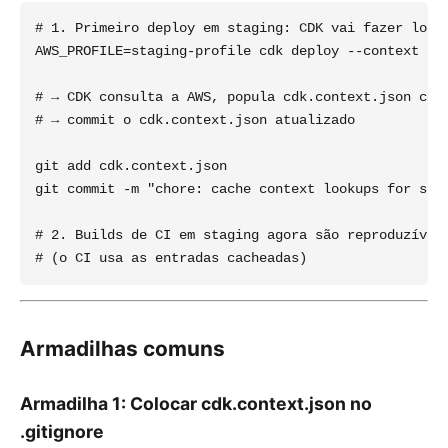
# 1. Primeiro deploy em staging: CDK vai fazer looku
AWS_PROFILE=staging-profile cdk deploy --context env
# → CDK consulta a AWS, popula cdk.context.json com 
# → commit o cdk.context.json atualizado

git add cdk.context.json

git commit -m "chore: cache context lookups for stag
# 2. Builds de CI em staging agora são reproduzíveis
Armadilhas comuns
Armadilha 1: Colocar cdk.context.json no
.gitignore