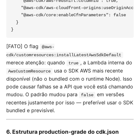
    "@aws-cdk/aws-redshift:columnId": true,

    "@aws-cdk/aws-cloudfront-origins:useOriginAccess
    "@aws-cdk/core:enableCfnParameters": false

  }

[FATO] O flag
@aws-
cdk/customresources:installLatestAwsSdkDefault
merece atenção: quando
, a Lambda interna do
true
usa o SDK AWS mais recente
AwsCustomResource
disponível (não o bundled com o runtime Node). Isso
pode causar falhas se a API que você está chamando
mudou. O padrão mudou para
em versões
false
recentes justamente por isso — preferível usar o SDK
bundled e previsível.
6. Estrutura production-grade do cdk.json