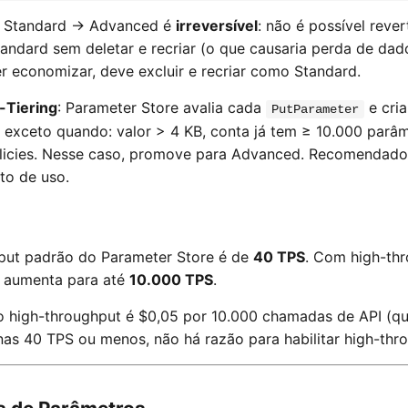
 Standard → Advanced é
irreversível
: não é possível reve
ndard sem deletar e recriar (o que causaria perda de dado
er economizar, deve excluir e recriar como Standard.
t-Tiering
: Parameter Store avalia cada
e cri
PutParameter
exceto quando: valor > 4 KB, conta já tem ≥ 10.000 parâm
licies. Nesse caso, promove para Advanced. Recomendado
to de uso.
put padrão do Parameter Store é de
40 TPS
. Com high-th
, aumenta para até
10.000 TPS
.
o high-throughput é $0,05 por 10.000 chamadas de API (qu
as 40 TPS ou menos, não há razão para habilitar high-thr