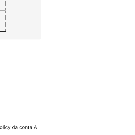
 ║

═╣

 ║

 ║

olicy da conta A