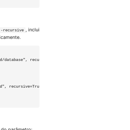
, inclui
--recursive
ticamente.
d/database", recursive=False)

d", recursive=True)

 do parâmetro: