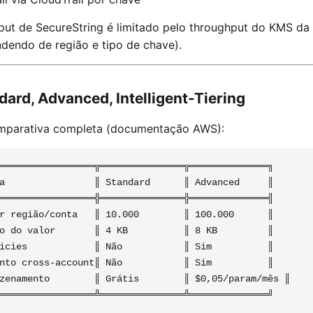
ut de SecureString é limitado pelo throughput do KMS da 
dendo de região e tipo de chave).
ndard, Advanced, Intelligent-Tiering
mparativa completa (documentação AWS):
═════════════════╦═══════════════╦══════════════╗

a                ║ Standard      ║ Advanced     ║

═════════════════╬═══════════════╬══════════════╣

r região/conta   ║ 10.000        ║ 100.000      ║

o do valor       ║ 4 KB          ║ 8 KB         ║

icies            ║ Não           ║ Sim          ║

nto cross-account║ Não           ║ Sim          ║

zenamento        ║ Grátis        ║ $0,05/param/mês ║
