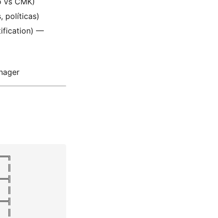
ão vs CMK)
 políticas)
ification) —
nager
═╗

 ║

═╣

 ║

═╣

 ║
