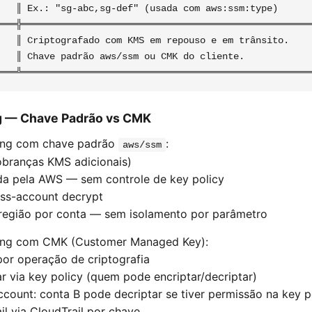
   ║ Ex.: "sg-abc,sg-def" (usada com aws:ssm:type)       
═══╬═════════════════════════════════════════════════════
   ║ Criptografado com KMS em repouso e em trânsito.     
   ║ Chave padrão aws/ssm ou CMK do cliente.             
ng — Chave Padrão vs CMK
ing com chave padrão
:
aws/ssm
obranças KMS adicionais)
da pela AWS — sem controle de key policy
oss-account decrypt
região por conta — sem isolamento por parâmetro
ring com CMK (Customer Managed Key):
or operação de criptografia
ar via key policy (quem pode encriptar/decriptar)
ccount: conta B pode decriptar se tiver permissão na key p
ail via CloudTrail por chave