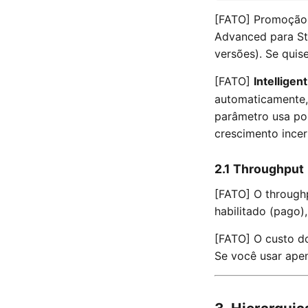
[FATO] Promoção
Advanced para Sta
versões). Se quis
[FATO]
Intelligen
automaticamente, 
parâmetro usa po
crescimento incer
2.1 Throughput
[FATO] O through
habilitado (pago)
[FATO] O custo d
Se você usar apen