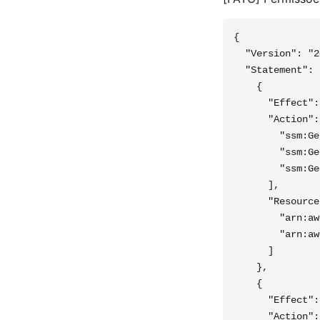
{

  "Version": "2
  "Statement": [
    {

      "Effect":
      "Action": 
        "ssm:Ge
        "ssm:Ge
        "ssm:Ge
      ],

      "Resource
        "arn:aw
        "arn:aw
      ]

    },

    {

      "Effect":
      "Action":