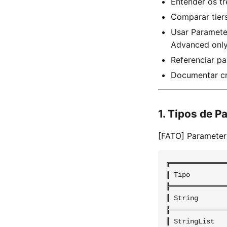
Entender os tr
Comparar tiers
Usar Parameter
Advanced onl
Referenciar p
Documentar cr
1. Tipos de P
[FATO] Parameter 
╔══════════════
║ Tipo         
╠══════════════
║ String       
╠══════════════
║ StringList   