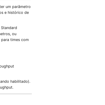
rter um parâmetro
s e histórico de
a Standard
etros, ou
 para times com
roughput
ando habilitado).
oughput.