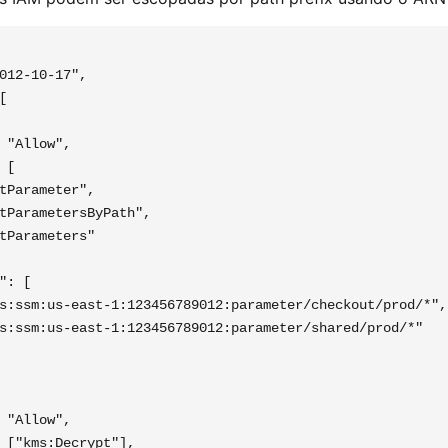
012-10-17",



 "Allow",

[

tParameter",

tParametersByPath",

tParameters"

": [

s:ssm:us-east-1:123456789012:parameter/checkout/prod/*",

s:ssm:us-east-1:123456789012:parameter/shared/prod/*"

 "Allow",

 ["kms:Decrypt"],
