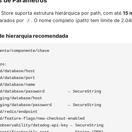
as de Parâmetros
Store suporta estrutura hierárquica por path, com até
15 n
parados por
. O nome completo (path) tem limite de 2.04
/
de hierarquia recomendada
ente/componente/chave

os:

d/database/host

d/database/port

d/database/name

d/database/password          ← SecureString

ging/database/host

ging/database/password       ← SecureString

d/redis/endpoint

d/feature-flags/new-checkout-enabled

observability/datadog-api-key ← SecureString
