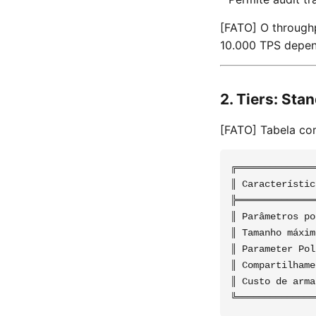
[FATO] O throughp
10.000 TPS depen
2. Tiers: Sta
[FATO] Tabela co
╔══════════════
║ Característic
╠══════════════
║ Parâmetros po
║ Tamanho máxim
║ Parameter Pol
║ Compartilhame
║ Custo de arma