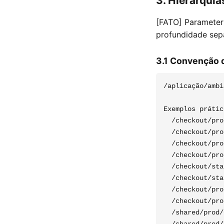
3. Hierarqui
[FATO] Parameter 
profundidade se
3.1 Convenção 
/aplicação/ambi
Exemplos prátic
  /checkout/pro
  /checkout/pro
  /checkout/pro
  /checkout/pro
  /checkout/sta
  /checkout/sta
  /checkout/pro
  /checkout/pro
  /shared/prod/