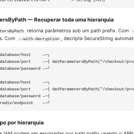
ersByPath — Recuperar toda uma hierarquia
retorna parâmetros sob um path prefix. Com
tersByPath
is. Com
, decripta SecureString automa
--with-decryption
database/host     ←─┐

database/port     ←─┤ GetParametersByPath("/checkout/pro
database/password ←─┘

database/host     ←─┐

database/port     ←─┤ GetParametersByPath("/checkout/pro
database/password ←─┤

po por hierarquia
s IAM podem ser escopadas por path prefix usando o ARN