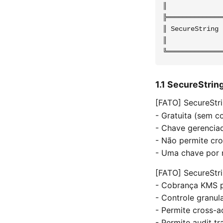
║              
╠══════════════
║ SecureString 
║              
1.1 SecureStri
[FATO] SecureStr
- Gratuita (sem c
- Chave gerencia
- Não permite cr
- Uma chave por 
[FATO] SecureSt
- Cobrança KMS p
- Controle granul
- Permite cross-a
- Permite audit tr