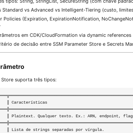
ês tipos: String, StringList, SecureString (com chave padr
 Standard vs Advanced vs Intelligent-Tiering (custo, limites,
 Policies (Expiration, ExpirationNotification, NoChangeNot
y
arâmetros em CDK/CloudFormation via dynamic references
itério de decisão entre SSM Parameter Store e Secrets Ma
arâmetro
Store suporta três tipos:
═══╦═════════════════════════════════════════════════════
   ║ Características                                     
═══╬═════════════════════════════════════════════════════
   ║ Plaintext. Qualquer texto. Ex.: ARN, endpoint, flag 
═══╬═════════════════════════════════════════════════════
   ║ Lista de strings separadas por vírgula.             