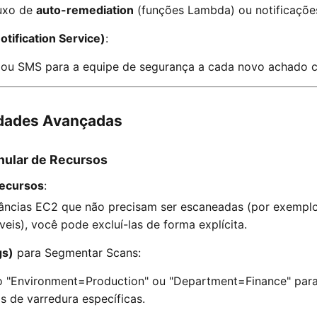
luxo de
auto-remediation
(funções Lambda) ou notificaçõe
tification Service)
:
s ou SMS para a equipe de segurança a cada novo achado cr
idades Avançadas
nular de Recursos
Recursos
:
tâncias EC2 que não precisam ser escaneadas (por exempl
veis), você pode excluí-las de forma explícita.
gs)
para Segmentar Scans:
 "Environment=Production" ou "Department=Finance" para f
as de varredura específicas.