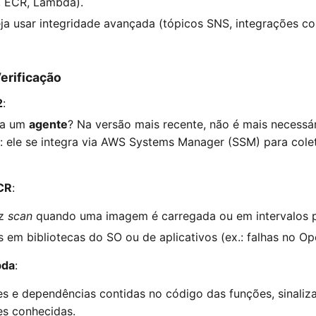
, ECR, Lambda).
eja usar integridade avançada (tópicos SNS, integrações c
erificação
2
:
sa um
agente
? Na versão mais recente, não é mais necessár
: ele se integra via AWS Systems Manager (SSM) para cole
CR
:
az
scan
quando uma imagem é carregada ou em intervalos p
s em bibliotecas do SO ou de aplicativos (ex.: falhas no Ope
bda
:
es e dependências contidas no código das funções, sinaliz
es conhecidas.