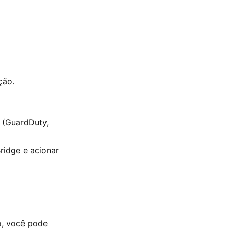
ção.
s (GuardDuty,
ridge e acionar
o, você pode