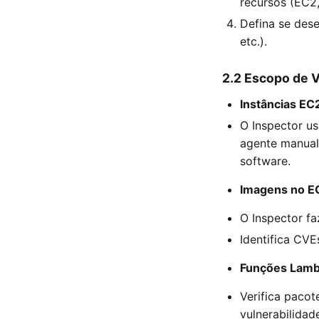
recursos (EC2
Defina se des
etc.).
2.2 Escopo de V
Instâncias EC
O Inspector u
agente manual
software.
Imagens no E
O Inspector f
Identifica CVE
Funções Lam
Verifica pacot
vulnerabilidad