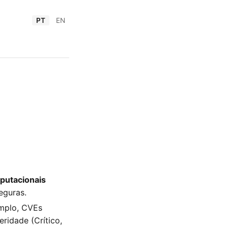
PT
EN
putacionais
eguras.
emplo, CVEs
ridade (Crítico,