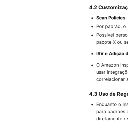
4.2 Customizaçã
Scan Policies
:
Por padrão, o 
Possível pers
pacote X ou se
ISV e Adição 
O Amazon Insp
usar integraç
correlacionar 
4.3 Uso de Reg
Enquanto o In
para padrões d
diretamente re