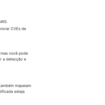
 AWS.
gnorar CVEs de
, mas você pode
r a detecção e
ue também mapeiam
ificada esteja