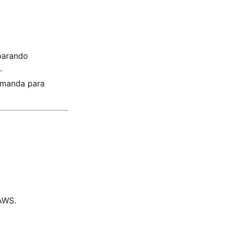
parando
.
demanda para
AWS.