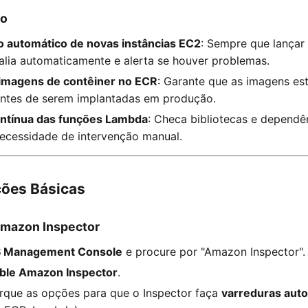
so
 automático de novas instâncias EC2
: Sempre que lançar 
alia automaticamente e alerta se houver problemas.
imagens de contêiner no ECR
: Garante que as imagens est
ntes de serem implantadas em produção.
ontínua das funções Lambda
: Checa bibliotecas e dependê
ecessidade de intervenção manual.
ções Básicas
Amazon Inspector
 Management Console
e procure por "Amazon Inspector".
ble Amazon Inspector
.
arque as opções para que o Inspector faça
varreduras aut