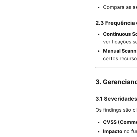
Compara as as
2.3 Frequência
Continuous S
verificações 
Manual Scann
certos recurso
3. Gerencian
3.1 Severidades
Os findings são c
CVSS (Common
Impacto
no fu