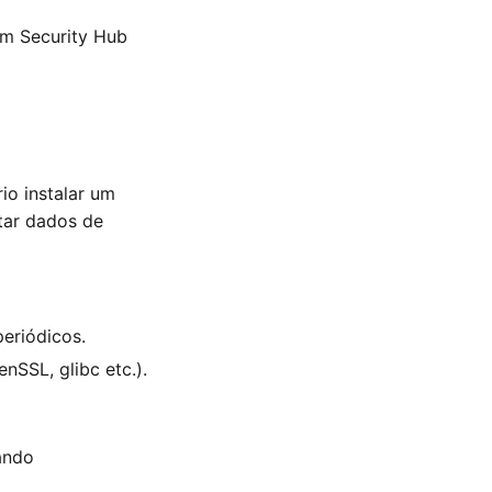
om Security Hub
io instalar um
tar dados de
eriódicos.
nSSL, glibc etc.).
ando