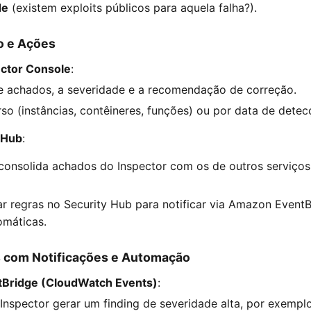
de
(existem exploits públicos para aquela falha?).
o e Ações
ctor Console
:
de achados, a severidade e a recomendação de correção.
urso (instâncias, contêineres, funções) ou por data de detec
 Hub
:
 consolida achados do Inspector com os de outros serviço
r regras no Security Hub para notificar via Amazon EventB
omáticas.
s com Notificações e Automação
Bridge (CloudWatch Events)
:
Inspector gerar um finding de severidade alta, por exempl