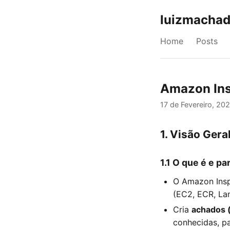
luizmachad
Home
Posts
Amazon Ins
17 de Fevereiro, 20
1. Visão Ger
1.1 O que é e p
O Amazon Insp
(EC2, ECR, Lam
Cria
achados (
conhecidas, pa